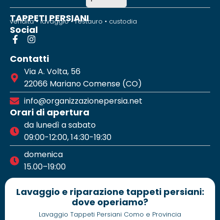
TAPPETI PERSIANI
vendita • lavaggio • restauro • custodia
Social
Contatti
Via A. Volta, 56
22066 Mariano Comense (CO)
info@organizzazionepersia.net
Orari di apertura
da lunedì a sabato
09:00-12:00, 14:30-19:30
domenica
15.00–19:00
Lavaggio e riparazione tappeti persiani:
dove operiamo?
Lavaggio Tappeti Persiani Como e Provincia