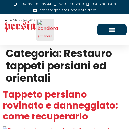
+39 031 3630294
348 2485008
320 7060360
info@organizzazionepersia.net
SEDE E CONTATTI
Categoria:
Restauro
tappeti persiani ed
orientali
Tappeto persiano
rovinato e danneggiato:
come recuperarlo