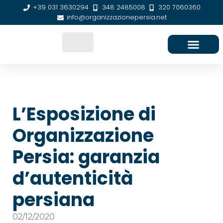
+39 031 3630294
348 2485008
320 7060360
info@organizzazionepersia.net
SEDE E CONTATTI
L’Esposizione di
Organizzazione
Persia: garanzia
d’autenticità
persiana
02/12/2020