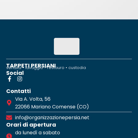
TAPPETI PERSIANI
vendita • lavaggio • restauro • custodia
Social
Contatti
Via A. Volta, 56
22066 Mariano Comense (CO)
info@organizzazionepersia.net
Orari di apertura
da lunedì a sabato