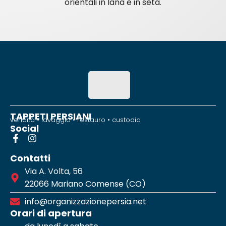
orientali in lana e in seta.
TAPPETI PERSIANI
vendita • lavaggio • restauro • custodia
Social
Contatti
Via A. Volta, 56
22066 Mariano Comense (CO)
info@organizzazionepersia.net
Orari di apertura