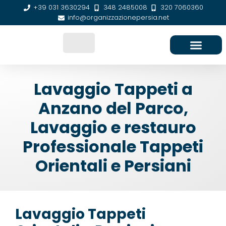
+39 031 3630294
348 2485008
320 7060360
info@organizzazionepersia.net
SEDE E CONTATTI
Lavaggio Tappeti a
Anzano del Parco,
Lavaggio e restauro
Professionale Tappeti
Orientali e Persiani
Lavaggio Tappeti