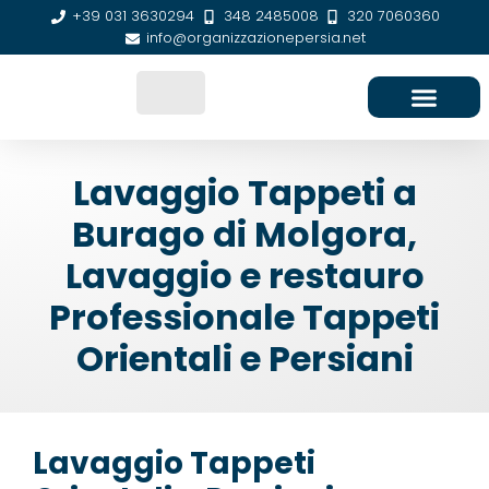
+39 031 3630294
348 2485008
320 7060360
info@organizzazionepersia.net
SEDE E CONTATTI
Lavaggio Tappeti a
Burago di Molgora,
Lavaggio e restauro
Professionale Tappeti
Orientali e Persiani
Lavaggio Tappeti