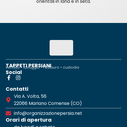
orientali in lana e in seta.
TAPPETI PERSIANI
vendita • lavaggio • restauro • custodia
Social
Contatti
Via A. Volta, 56
22066 Mariano Comense (CO)
info@organizzazionepersia.net
Orari di apertura