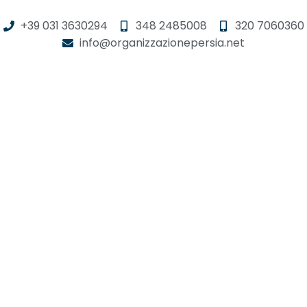
+39 031 3630294
348 2485008
320 7060360
info@organizzazionepersia.net