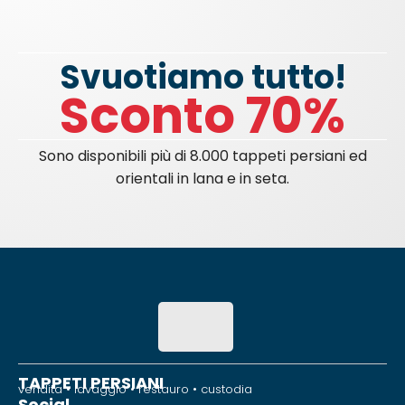
Svuotiamo tutto!
Sconto 70%
Sono disponibili più di 8.000 tappeti persiani ed
orientali in lana e in seta.
TAPPETI PERSIANI
vendita • lavaggio • restauro • custodia
Social