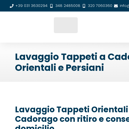
+39 031 3630294
348 2485008
320 7060360
info
Lavaggio Tappeti a Cado
Orientali e Persiani
Lavaggio Tappeti Orientali 
Cadorago con ritiro e cons
domicilio