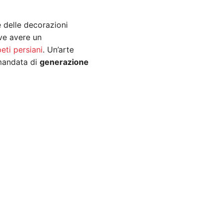
 e delle decorazioni
ve avere un
eti persiani
. Un’arte
amandata di
generazione