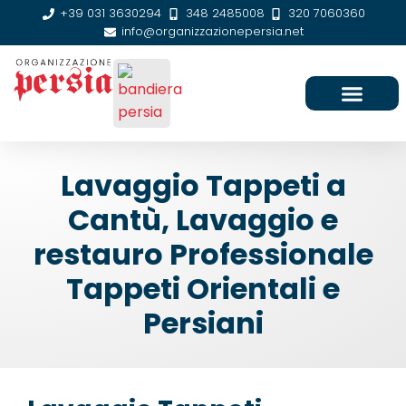
+39 031 3630294
348 2485008
320 7060360
info@organizzazionepersia.net
SEDE E CONTATTI
Lavaggio Tappeti a
Cantù, Lavaggio e
restauro Professionale
Tappeti Orientali e
Persiani