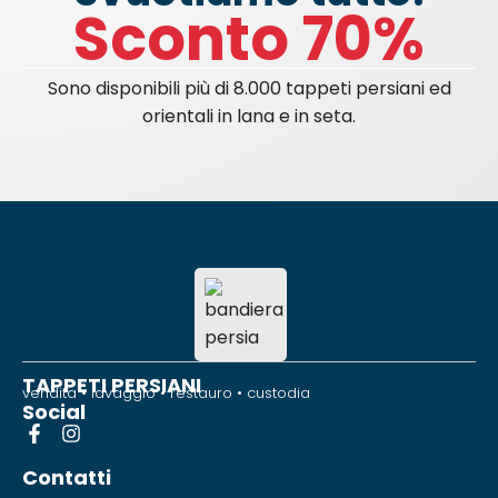
Sconto 70%
Sono disponibili più di 8.000 tappeti persiani ed
orientali in lana e in seta.
TAPPETI PERSIANI
vendita • lavaggio • restauro • custodia
Social
Contatti