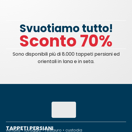
Svuotiamo tutto!
Sconto 70%
Sono disponibili più di 8.000 tappeti persiani ed
orientali in lana e in seta.
TAPPETI PERSIANI
vendita • lavaggio • restauro • custodia