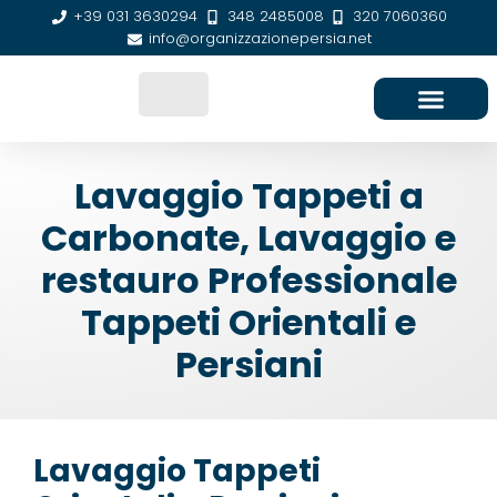
+39 031 3630294
348 2485008
320 7060360
info@organizzazionepersia.net
SEDE E CONTATTI
Lavaggio Tappeti a
Carbonate, Lavaggio e
restauro Professionale
Tappeti Orientali e
Persiani
Lavaggio Tappeti