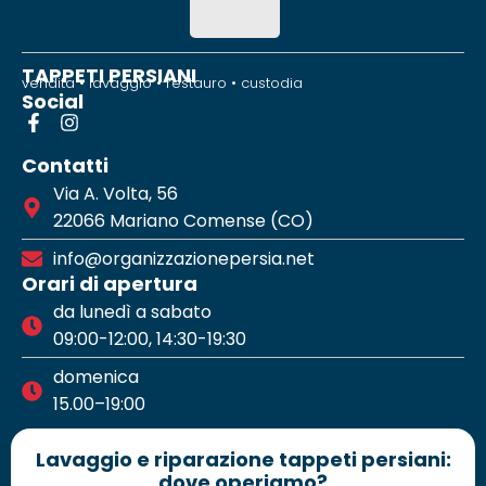
TAPPETI PERSIANI
vendita • lavaggio • restauro • custodia
Social
Contatti
Via A. Volta, 56
22066 Mariano Comense (CO)
info@organizzazionepersia.net
Orari di apertura
da lunedì a sabato
09:00-12:00, 14:30-19:30
domenica
15.00–19:00
Lavaggio e riparazione tappeti persiani:
dove operiamo?