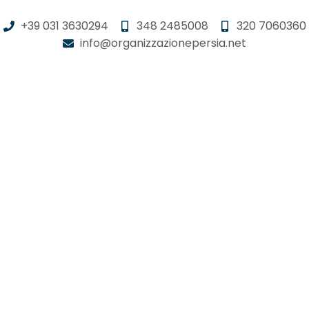
+39 031 3630294
348 2485008
320 7060360
info@organizzazionepersia.net