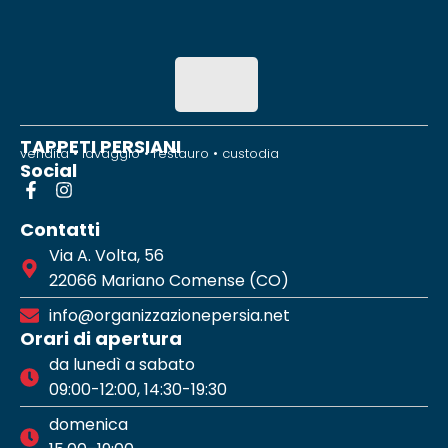
TAPPETI PERSIANI
vendita • lavaggio • restauro • custodia
Social
Contatti
Via A. Volta, 56
22066 Mariano Comense (CO)
info@organizzazionepersia.net
Orari di apertura
da lunedì a sabato
09:00-12:00, 14:30-19:30
domenica