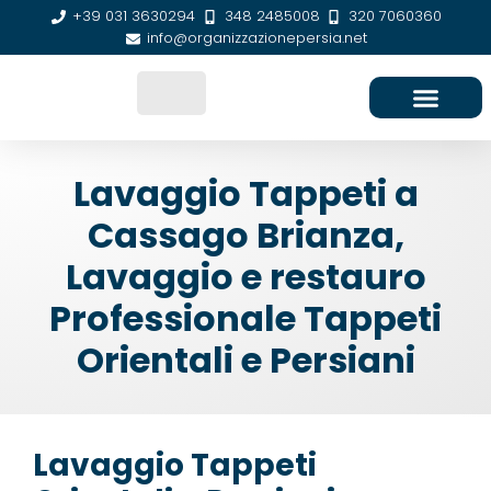
+39 031 3630294
348 2485008
320 7060360
info@organizzazionepersia.net
SEDE E CONTATTI
Lavaggio Tappeti a
Cassago Brianza,
Lavaggio e restauro
Professionale Tappeti
Orientali e Persiani
Lavaggio Tappeti