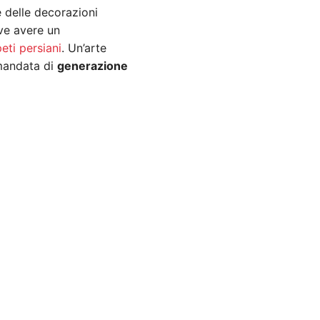
 e delle decorazioni
ve avere un
eti persiani
. Un’arte
amandata di
generazione