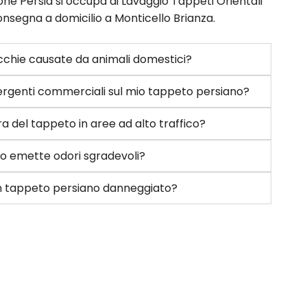
ne Persia si occupa di Lavaggio Tappeti Orientali
consegna a domicilio a Monticello Brianza.
chie causate da animali domestici?
etergenti commerciali sul mio tappeto persiano?
a del tappeto in aree ad alto traffico?
to emette odori sgradevoli?
 un tappeto persiano danneggiato?