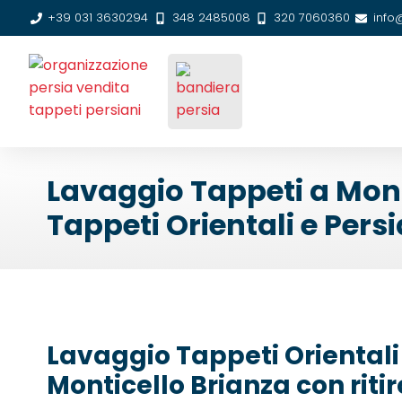
+39 031 3630294
348 2485008
320 7060360
info
Lavaggio Tappeti a Mont
Tappeti Orientali e Persi
Lavaggio Tappeti Orientali 
Monticello Brianza con riti