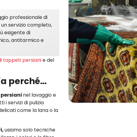
ggio professionale di
re un servizio completo,
ù esigente di
nico, antitarmico e
i tappeti persiani
e del
sia perché…
e persiani
nel lavaggio e
 i servizi di pulizia
elicati come la lana o la
i,
usiamo solo tecniche