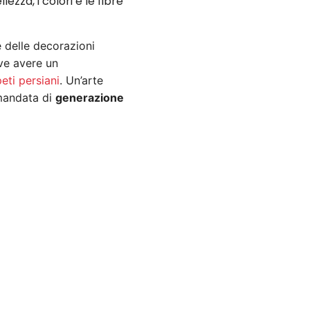
ezza, i colori e le fibre
 e delle decorazioni
ve avere un
eti persiani
. Un’arte
amandata di
generazione