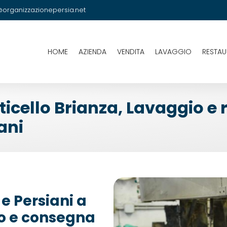
@organizzazionepersia.net
HOME
AZIENDA
VENDITA
LAVAGGIO
RESTA
icello Brianza, Lavaggio e 
ani
e Persiani a
ro e consegna