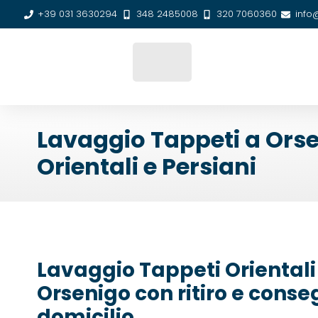
+39 031 3630294
348 2485008
320 7060360
info
Lavaggio Tappeti a Orse
Orientali e Persiani
Lavaggio Tappeti Orientali 
Orsenigo con ritiro e cons
domicilio