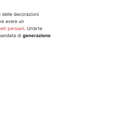
 e delle decorazioni
ve avere un
eti persiani
. Un’arte
amandata di
generazione