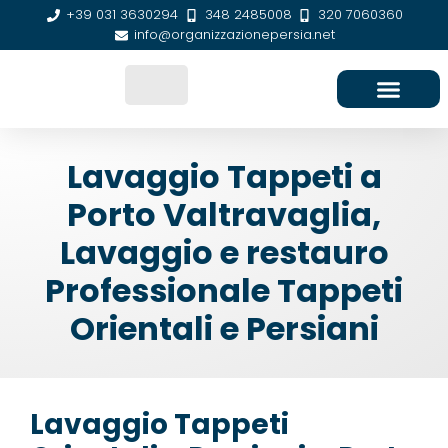
+39 031 3630294
348 2485008
320 7060360
info@organizzazionepersia.net
SEDE E CONTATTI
Lavaggio Tappeti a
Porto Valtravaglia,
Lavaggio e restauro
Professionale Tappeti
Orientali e Persiani
Lavaggio Tappeti