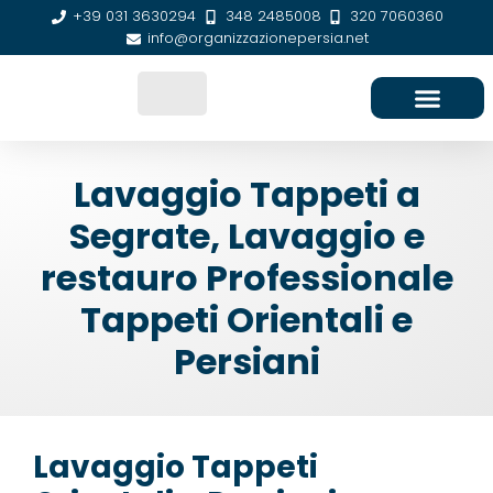
+39 031 3630294
348 2485008
320 7060360
info@organizzazionepersia.net
SEDE E CONTATTI
Lavaggio Tappeti a
Segrate, Lavaggio e
restauro Professionale
Tappeti Orientali e
Persiani
Lavaggio Tappeti