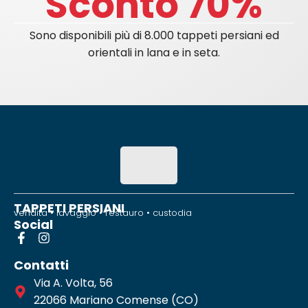
Sconto 70%
Sono disponibili più di 8.000 tappeti persiani ed
orientali in lana e in seta.
TAPPETI PERSIANI
vendita • lavaggio • restauro • custodia
Social
Contatti
Via A. Volta, 56
22066 Mariano Comense (CO)