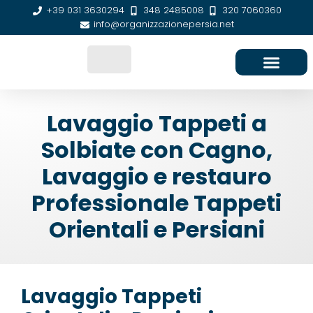
+39 031 3630294
348 2485008
320 7060360
info@organizzazionepersia.net
SEDE E CONTATTI
Lavaggio Tappeti a
Solbiate con Cagno,
Lavaggio e restauro
Professionale Tappeti
Orientali e Persiani
Lavaggio Tappeti