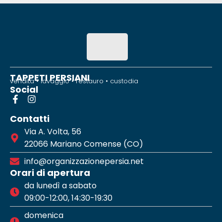
TAPPETI PERSIANI
vendita • lavaggio • restauro • custodia
Social
Contatti
Via A. Volta, 56
22066 Mariano Comense (CO)
info@organizzazionepersia.net
Orari di apertura
da lunedì a sabato
09:00-12:00, 14:30-19:30
domenica