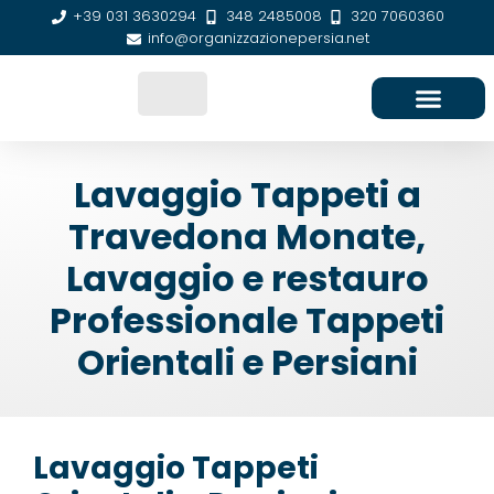
+39 031 3630294
348 2485008
320 7060360
info@organizzazionepersia.net
SEDE E CONTATTI
Lavaggio Tappeti a
Travedona Monate,
Lavaggio e restauro
Professionale Tappeti
Orientali e Persiani
Lavaggio Tappeti