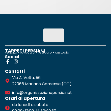
TAPPETI PERSIANI
vendita • lavaggio • restauro • custodia
Social
Contatti
Via A. Volta, 56
22066 Mariano Comense (CO)
info@organizzazionepersia.net
Orari di apertura
da lunedì a sabato
09:00-12:00, 14:30-19:30