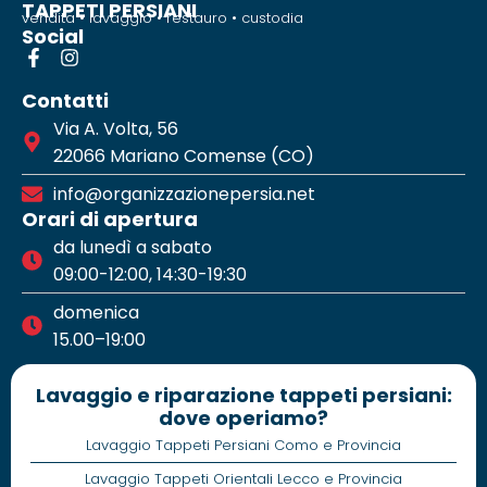
TAPPETI PERSIANI
vendita • lavaggio • restauro • custodia
Social
Contatti
Via A. Volta, 56
22066 Mariano Comense (CO)
info@organizzazionepersia.net
Orari di apertura
da lunedì a sabato
09:00-12:00, 14:30-19:30
domenica
15.00–19:00
Lavaggio e riparazione tappeti persiani:
dove operiamo?
Lavaggio Tappeti Persiani Como e Provincia
Lavaggio Tappeti Orientali Lecco e Provincia