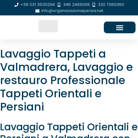
+39 031 3630294
348 2485008
320 7060360
info@organizzazionepersia.net
SEDE E CONTATTI
Lavaggio Tappeti a
Valmadrera, Lavaggio e
restauro Professionale
Tappeti Orientali e
Persiani
Lavaggio Tappeti Orientali e