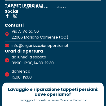
TAPPETI PERSIANI
vendita • lavaggio • restauro • custodia
Social
Contatti
Via A. Volta, 56
22066 Mariano Comense (CO)
info@organizzazionepersia.net
Orari di apertura
da lunedì a sabato
09:00-12:00, 14:30-19:30
domenica
15.00–19:00
Lavaggio e riparazione tappeti persiani:
dove operiamo?
Lavaggio Tappeti Persiani Como e Provincia