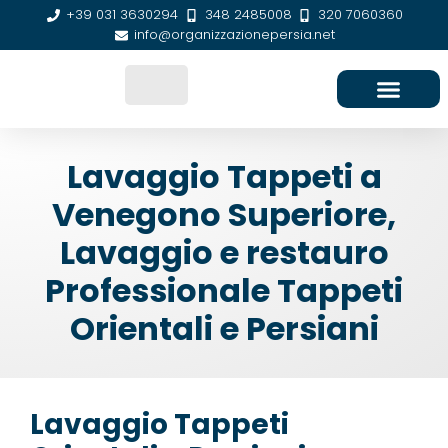
+39 031 3630294
348 2485008
320 7060360
info@organizzazionepersia.net
SEDE E CONTATTI
Lavaggio Tappeti a
Venegono Superiore,
Lavaggio e restauro
Professionale Tappeti
Orientali e Persiani
Lavaggio Tappeti