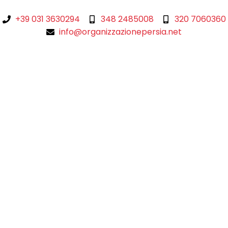
+39 031 3630294
348 2485008
320 7060360
info@organizzazionepersia.net