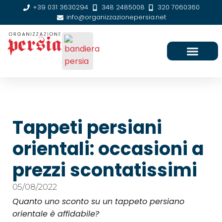
+39 031 3630294
348 2485008
320 7060360
info@organizzazionepersia.net
SEDE E CONTATTI
Tappeti persiani
orientali: occasioni a
prezzi scontatissimi
05/08/2022
Quanto uno sconto su un tappeto persiano
orientale è affidabile?