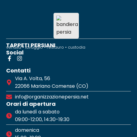
TAPPETI PERSIANI
vendita • lavaggio • restauro • custodia
Social
Contatti
Via A. Volta, 56
22066 Mariano Comense (CO)
info@organizzazionepersia.net
Orari di apertura
da lunedì a sabato
09:00-12:00, 14:30-19:30
domenica